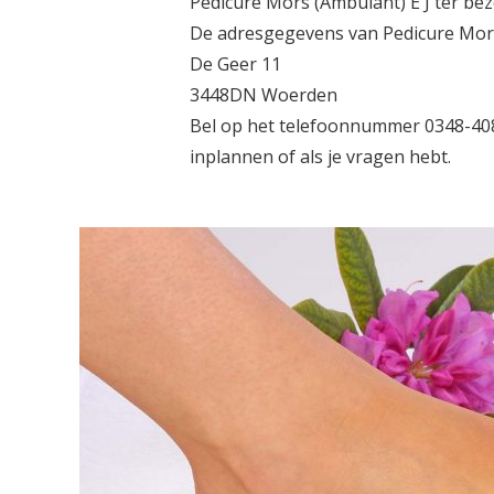
Pedicure Mors (Ambulant) E J ter bez
De adresgegevens van Pedicure Mors (
De Geer 11
3448DN Woerden
Bel op het telefoonnummer 0348-4085
inplannen of als je vragen hebt.