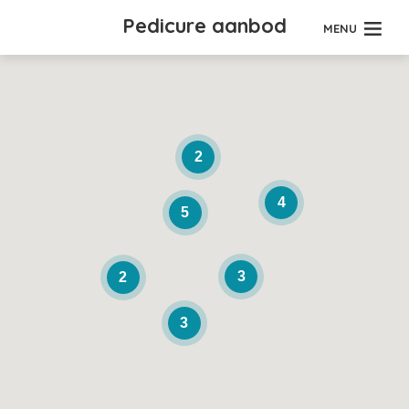
Pedicure aanbod
MENU
2
4
5
3
2
3