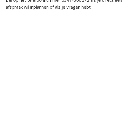
Bel op het telefoonnummer 0341-360272 als je direct een
afspraak wil inplannen of als je vragen hebt.