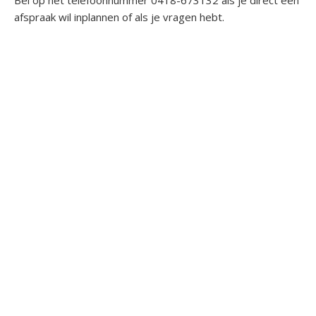
Bel op het telefoonnummer 0418-673132 als je direct een
afspraak wil inplannen of als je vragen hebt.