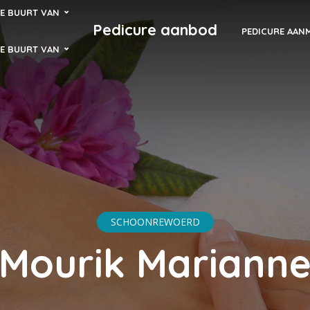
DE BUURT VAN
Pedicure aanbod
PEDICURE AAN
DE BUURT VAN
SCHOONREWOERD
Mourik Mariann