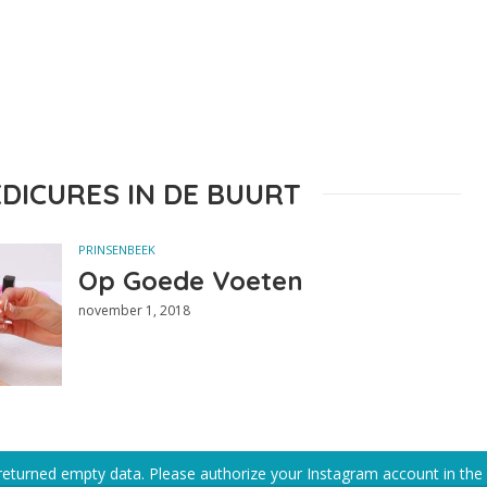
EDICURES IN DE BUURT
PRINSENBEEK
Op Goede Voeten
november 1, 2018
returned empty data. Please authorize your Instagram account in the