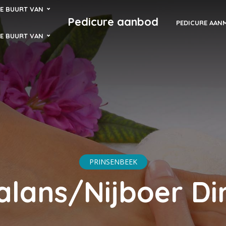
DE BUURT VAN
Pedicure aanbod
PEDICURE AAN
DE BUURT VAN
PRINSENBEEK
alans/Nijboer Di