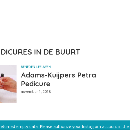
EDICURES IN DE BUURT
BENEDEN-LEEUWEN
Adams-Kuijpers Petra
Pedicure
november 1, 2018
returned empty data. Please authorize your Instagram account in the