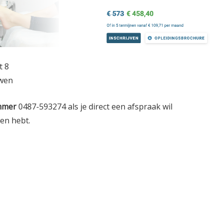
t 8
wen
mmer
0487-593274 als je direct een afspraak wil
gen hebt.