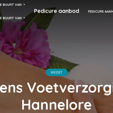
DE BUURT VAN
Pedicure aanbod
PEDICURE AAN
DE BUURT VAN
WEERT
ens Voetverzorg
Hannelore