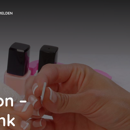
MELDEN
on –
nk