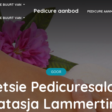
DE BUURT VAN
Pedicure aanbod
PEDICURE AAN
DE BUURT VAN
GOOR
tsie Pedicuresal
atasja Lammerti